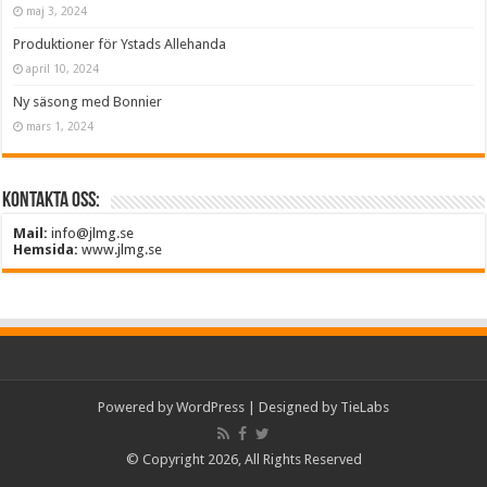
maj 3, 2024
Produktioner för Ystads Allehanda
april 10, 2024
Ny säsong med Bonnier
mars 1, 2024
Kontakta oss:
Mail:
info@jlmg.se
Hemsida:
www.jlmg.se
Powered by
WordPress
| Designed by
TieLabs
© Copyright 2026, All Rights Reserved