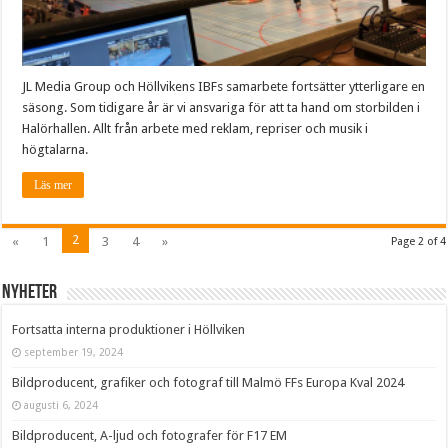
JL Media Group och Höllvikens IBFs samarbete fortsätter ytterligare en
säsong. Som tidigare år är vi ansvariga för att ta hand om storbilden i
Halörhallen. Allt från arbete med reklam, repriser och musik i
högtalarna.
Läs mer
2
«
1
3
4
»
Page 2 of 4
Nyheter
Fortsatta interna produktioner i Höllviken
september 19, 2024
Bildproducent, grafiker och fotograf till Malmö FFs Europa Kval 2024
augusti 6, 2024
Bildproducent, A-ljud och fotografer för F17 EM