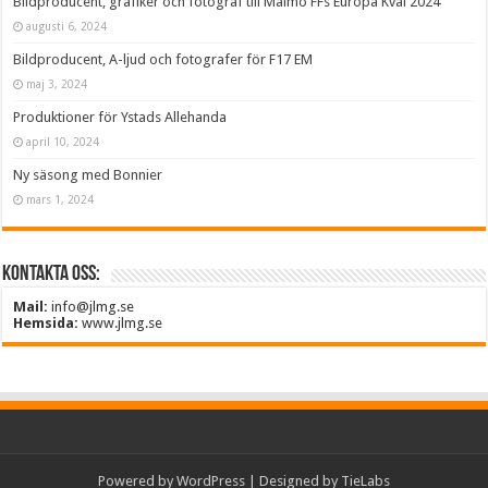
Bildproducent, grafiker och fotograf till Malmö FFs Europa Kval 2024
augusti 6, 2024
Bildproducent, A-ljud och fotografer för F17 EM
maj 3, 2024
Produktioner för Ystads Allehanda
april 10, 2024
Ny säsong med Bonnier
mars 1, 2024
Kontakta oss:
Mail:
info@jlmg.se
Hemsida:
www.jlmg.se
Powered by
WordPress
| Designed by
TieLabs