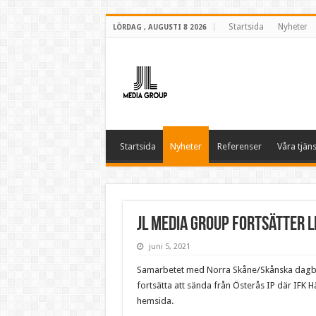
Startsida
Nyheter
LÖRDAG , AUGUSTI 8 2026
Startsida
Nyheter
Referenser
Våra tjäns
JL Media Group fortsätter l
juni 5, 2021
Samarbetet med Norra Skåne/Skånska dagblad
fortsätta att sända från Österås IP där IFK
hemsida.