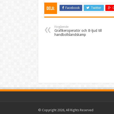
Facebook
Twitter
DELA:
Förgående
Grafikeroperatör och B-ljud till
handbollslandskamp
© Copyright 2026, All Rights Reserved