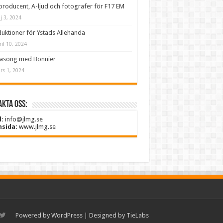
producent, A-ljud och fotografer för F17 EM
j 3, 2024
uktioner för Ystads Allehanda
ril 10, 2024
säsong med Bonnier
rs 1, 2024
kta oss:
l:
info@jlmg.se
sida:
www.jlmg.se
Powered by
WordPress
| Designed by
TieLabs