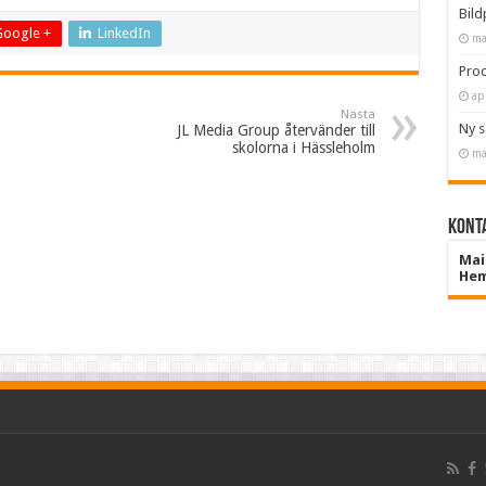
Bild
Google +
LinkedIn
ma
Prod
ap
Nästa
Ny 
JL Media Group återvänder till
skolorna i Hässleholm
ma
Konta
Mai
Hem