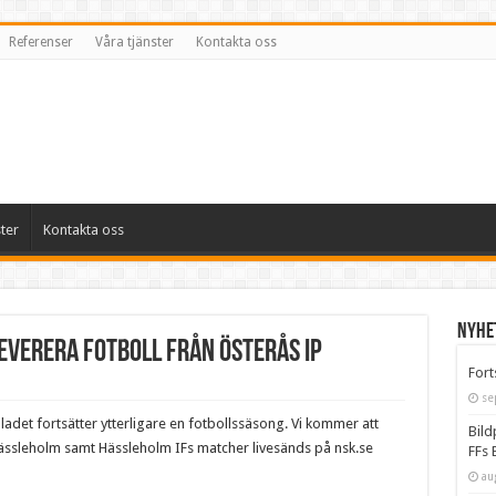
Referenser
Våra tjänster
Kontakta oss
ter
Kontakta oss
Nyhe
everera fotboll från Österås IP
Fort
se
et fortsätter ytterligare en fotbollssäsong. Vi kommer att
Bild
 Hässleholm samt Hässleholm IFs matcher livesänds på nsk.se
FFs 
au