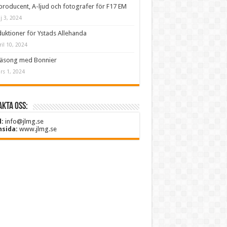
producent, A-ljud och fotografer för F17 EM
j 3, 2024
uktioner för Ystads Allehanda
ril 10, 2024
säsong med Bonnier
rs 1, 2024
kta oss:
l:
info@jlmg.se
sida:
www.jlmg.se