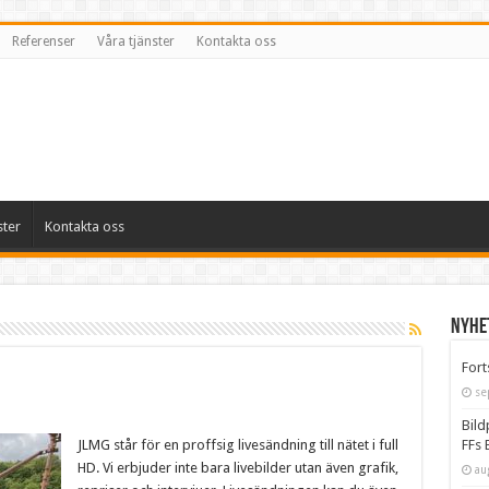
Referenser
Våra tjänster
Kontakta oss
ster
Kontakta oss
Nyhe
Fort
se
Bild
JLMG står för en proffsig livesändning till nätet i full
FFs 
HD. Vi erbjuder inte bara livebilder utan även grafik,
au