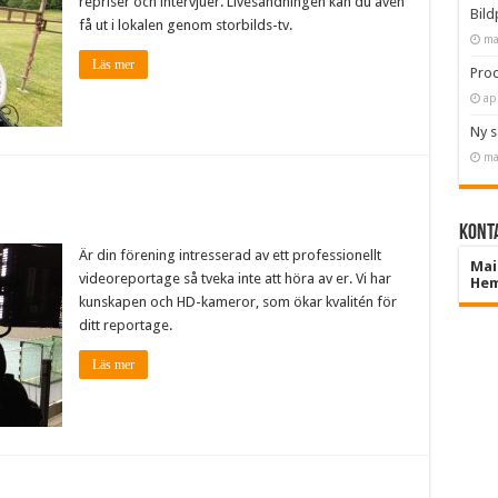
repriser och intervjuer. Livesändningen kan du även
Bild
få ut i lokalen genom storbilds-tv.
ma
Läs mer
Prod
ap
Ny 
ma
Konta
Är din förening intresserad av ett professionellt
Mai
videoreportage så tveka inte att höra av er. Vi har
Hem
kunskapen och HD-kameror, som ökar kvalitén för
ditt reportage.
Läs mer