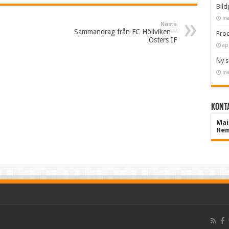
Bild
ma
Nästa
Sammandrag från FC Höllviken –
Prod
Östers IF
ap
Ny 
ma
Konta
Mai
Hem