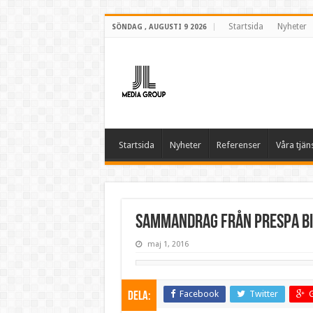
Startsida
Nyheter
SÖNDAG , AUGUSTI 9 2026
Startsida
Nyheter
Referenser
Våra tjän
Sammandrag från Prespa Bir
maj 1, 2016
Facebook
Twitter
DELA: