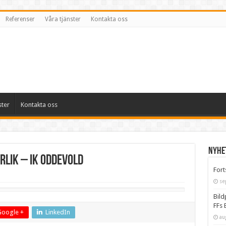
Referenser
Våra tjänster
Kontakta oss
ster
Kontakta oss
Nyhe
lik – IK Oddevold
Fort
se
Bild
FFs 
Google +
LinkedIn
au