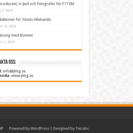
producent, A-ljud och fotografer för F17 EM
j 3, 2024
uktioner för Ystads Allehanda
ril 10, 2024
säsong med Bonnier
rs 1, 2024
kta oss:
l:
info@jlmg.se
sida:
www.jlmg.se
Powered by
WordPress
| Designed by
TieLabs